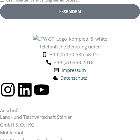
Ich stimme der Verarbeitung meiner Daten zu
SENDEN
Telefonische Beratung unter:
+49 (0) 170 586 68 15
+49 (0) 6433 2018
Impressum
Datenschutz
I
L
Y
n
i
o
Anschrift
s
n
u
Land- und Teichwirtschaft Stähler
GmbH & Co. KG
t
k
t
Mühlenhof