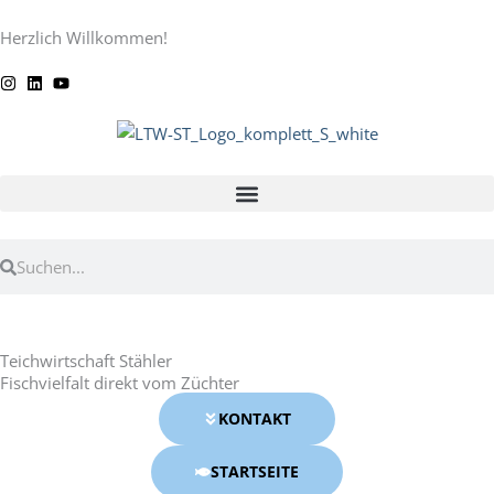
Zum
springen
Herzlich Willkommen!
Inhalt
springen
Suche
Suche
Teichwirtschaft Stähler
Fischvielfalt direkt vom Züchter
KONTAKT
STARTSEITE