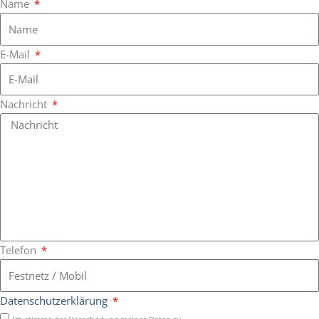
Name
r
o
e
a
k
E-Mail
m
Nachricht
Telefon
Datenschutzerklärung